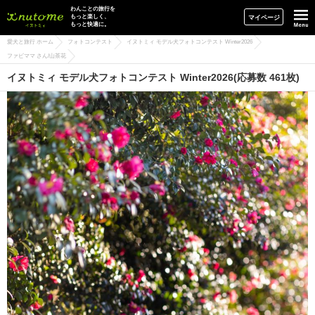
イヌトミィ
わんことの旅行を
もっと楽しく、
マイページ
もっと快適に。
愛犬と旅行 ホーム
フォトコンテスト
イヌトミィ モデル犬フォトコンテスト Winter2026
ファビママ さん/山茶花
イヌトミィ モデル犬フォトコンテスト Winter2026(応募数 461枚)