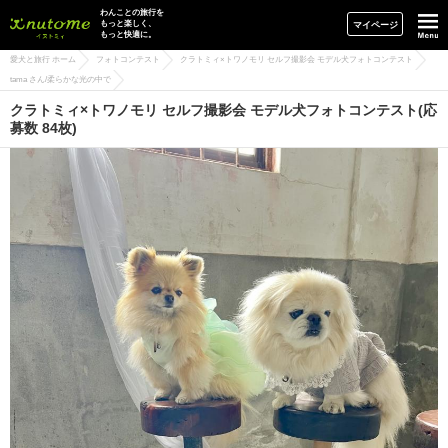
イヌトミィ
わんことの旅行を
もっと楽しく、
マイページ
もっと快適に。
愛犬と旅行 ホーム
フォトコンテスト
クラトミィ×トワノモリ セルフ撮影会 モデル犬フォトコンテスト
tama さん/柔らかな光の中で
クラトミィ×トワノモリ セルフ撮影会 モデル犬フォトコンテスト(応
募数 84枚)