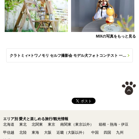
MIXの写真をもっと見る
クラトミィ×トワノモリ セルフ撮影会 モデル犬フォトコンテスト 一覧へ(応募数 84枚)
エリア別 愛犬と楽しめる旅行/観光情報
北海道
東北
北関東
東京
南関東（東京以外）
箱根・熱海・伊豆
甲信越
北陸
東海
大阪
近畿（大阪以外）
中国
四国
九州