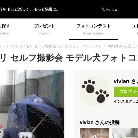
行を
もっと楽しく、
もっと快適に。
を探す
プレゼント
フォトコンテスト
エ
seeing
Present
Photo Contest
ラトミィ×トワノモリ セルフ撮影会 モデル犬フォトコンテスト
vivian さん/優
 セルフ撮影会 モデル犬フォトコン
vivian 
プロフィ
インスタグラ
vivian さんの投稿