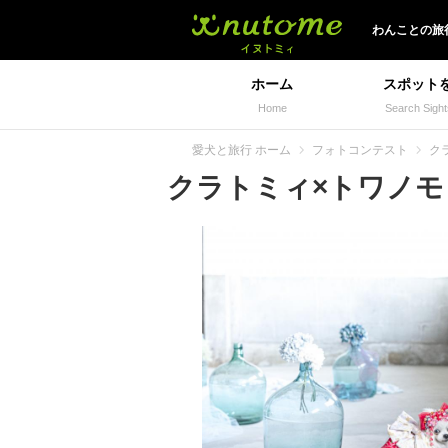
イヌトミィ
わんことの旅
ホーム
スポット
Home
Search Sight
愛犬と旅行 ホーム
フォトコンテスト
ク
クラトミィ×トワノモリ