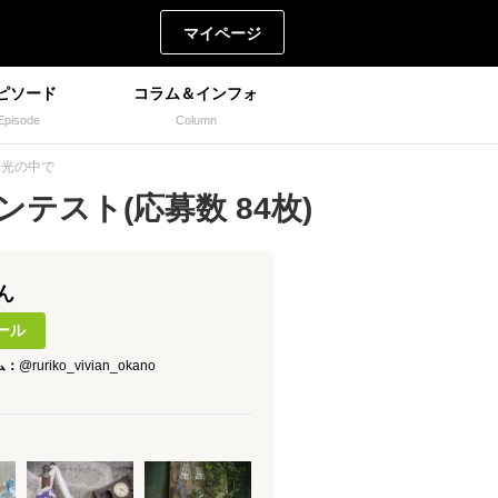
マイページ
ピソード
コラム＆インフォ
Episode
Column
しい光の中で
テスト(応募数 84枚)
さん
ール
ム：
@ruriko_vivian_okano