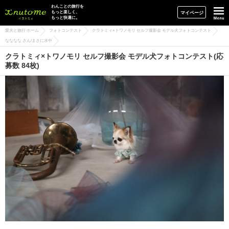
イヌトミィ
わんことの旅行を
もっと楽しく、
マイページ
もっと快適に。
愛犬と旅行 ホーム
フォトコンテスト
クラトミィ×トワノモリ セルフ撮影会 モデル犬フォトコンテスト
なななな さん/まさに水中
クラトミィ×トワノモリ セルフ撮影会 モデル犬フォトコンテスト(応
募数 84枚)