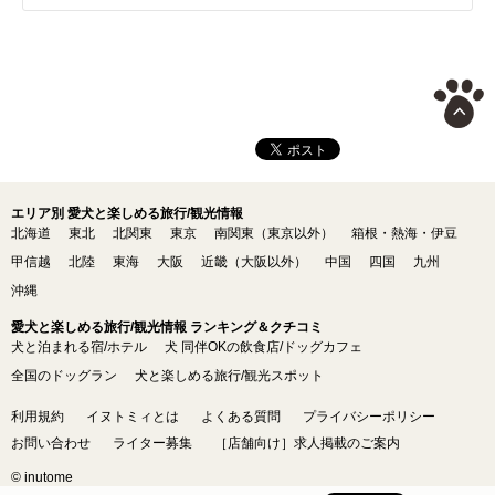
エリア別 愛犬と楽しめる旅行/観光情報
北海道
東北
北関東
東京
南関東（東京以外）
箱根・熱海・伊豆
甲信越
北陸
東海
大阪
近畿（大阪以外）
中国
四国
九州
沖縄
愛犬と楽しめる旅行/観光情報 ランキング＆クチコミ
犬と泊まれる宿/ホテル
犬 同伴OKの飲食店/ドッグカフェ
全国のドッグラン
犬と楽しめる旅行/観光スポット
利用規約
イヌトミィとは
よくある質問
プライバシーポリシー
お問い合わせ
ライター募集
［店舗向け］求人掲載のご案内
© inutome