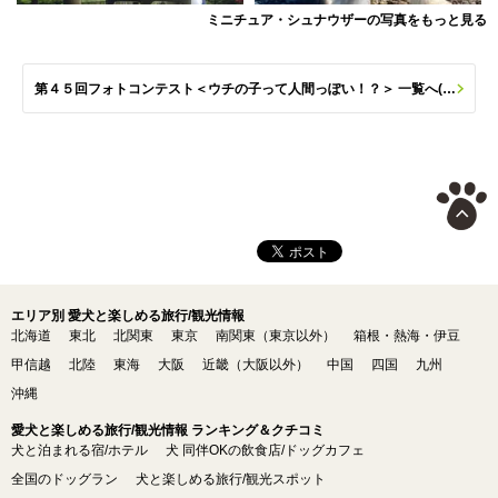
ミニチュア・シュナウザーの写真をもっと見る
第４５回フォトコンテスト＜ウチの子って人間っぽい！？＞ 一覧へ(応募数 679枚)
エリア別 愛犬と楽しめる旅行/観光情報
北海道
東北
北関東
東京
南関東（東京以外）
箱根・熱海・伊豆
甲信越
北陸
東海
大阪
近畿（大阪以外）
中国
四国
九州
沖縄
愛犬と楽しめる旅行/観光情報 ランキング＆クチコミ
犬と泊まれる宿/ホテル
犬 同伴OKの飲食店/ドッグカフェ
全国のドッグラン
犬と楽しめる旅行/観光スポット