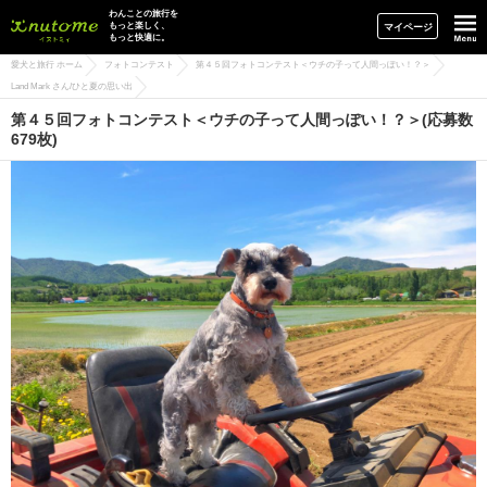
イヌトミィ
わんことの旅行を
もっと楽しく、
マイページ
もっと快適に。
愛犬と旅行 ホーム
フォトコンテスト
第４５回フォトコンテスト＜ウチの子って人間っぽい！？＞
Land Mark さん/ひと夏の思い出
第４５回フォトコンテスト＜ウチの子って人間っぽい！？＞(応募数
679枚)