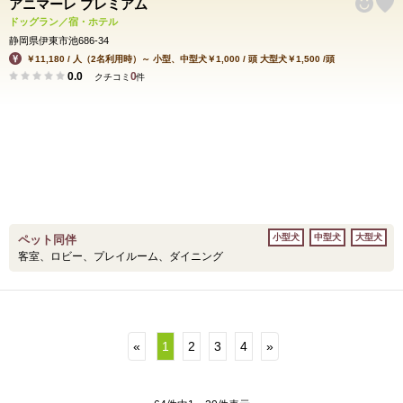
アニマーレ プレミアム
ドッグラン／宿・ホテル
静岡県伊東市池686-34
￥11,180 / 人（2名利用時）～ 小型、中型犬￥1,000 / 頭 大型犬￥1,500 /頭
0.0
0
クチコミ
件
小型犬
中型犬
大型犬
ペット同伴
客室、ロビー、プレイルーム、ダイニング
«
1
2
3
4
»