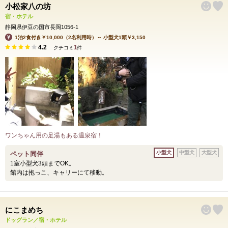
小松家八の坊
宿・ホテル
静岡県伊豆の国市長岡1056-1
1泊2食付き￥10,000（2名利用時）～ 小型犬1頭￥3,150
4.2
1
クチコミ
件
ワンちゃん用の足湯もある温泉宿！
小型犬
中型犬
大型犬
ペット同伴
1室小型犬3頭までOK。
館内は抱っこ、キャリーにて移動。
にこまめち
ドッグラン／宿・ホテル