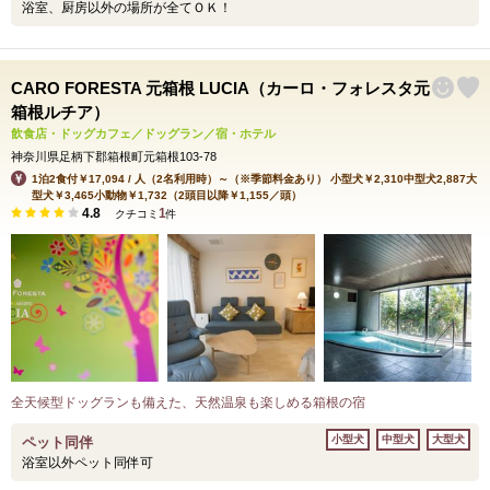
浴室、厨房以外の場所が全てＯＫ！
CARO FORESTA 元箱根 LUCIA（カーロ・フォレスタ元
箱根ルチア）
飲食店・ドッグカフェ／ドッグラン／宿・ホテル
神奈川県足柄下郡箱根町元箱根103-78
1泊2食付￥17,094 / 人（2名利用時）～（※季節料金あり） 小型犬￥2,310中型犬2,887大
型犬￥3,465小動物￥1,732（2頭目以降￥1,155／頭）
4.8
1
クチコミ
件
全天候型ドッグランも備えた、天然温泉も楽しめる箱根の宿
小型犬
中型犬
大型犬
ペット同伴
浴室以外ペット同伴可