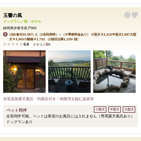
玉響の風
ドッグラン／宿・ホテル
静岡県伊東市富戸965
1泊2食付25,987/ 人（2名利用時）～（※季節料金あり） 小型犬￥2,310中型犬2,887大型
犬￥3,465小動物￥1,732 （2頭目以降1,155/ 頭）
0.0
0
クチコミ
件
全室温泉露天風呂・内風呂付き！相模湾を臨む温泉宿
小型犬
中型犬
大型犬
ペット同伴
全室同伴可能。ペットは客室のお風呂には入れません（専用露天風呂あり）
ドッグランあり