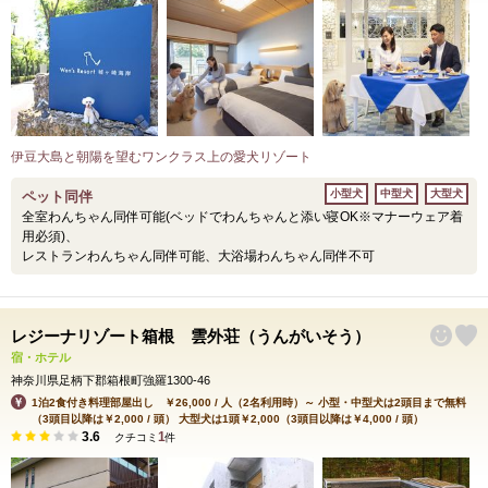
伊豆大島と朝陽を望むワンクラス上の愛犬リゾート
小型犬
中型犬
大型犬
ペット同伴
全室わんちゃん同伴可能(ベッドでわんちゃんと添い寝OK※マナーウェア着
用必須)、
レストランわんちゃん同伴可能、大浴場わんちゃん同伴不可
レジーナリゾート箱根 雲外荘（うんがいそう）
宿・ホテル
神奈川県足柄下郡箱根町強羅1300-46
1泊2食付き料理部屋出し ￥26,000 / 人（2名利用時）～ 小型・中型犬は2頭目まで無料
（3頭目以降は￥2,000 / 頭） 大型犬は1頭￥2,000（3頭目以降は￥4,000 / 頭）
3.6
1
クチコミ
件