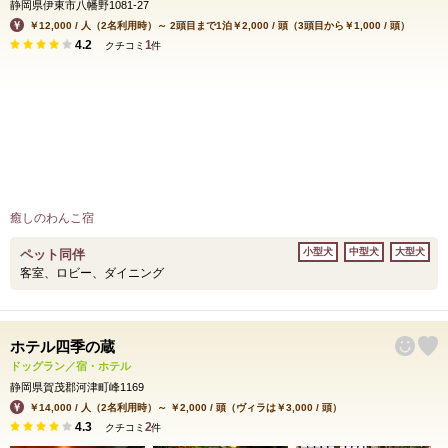
静岡県伊東市八幡野1081-27
￥12,000 / 人（2名利用時）～ 2頭目まで1泊￥2,000 / 頭（3頭目から￥1,000 / 頭）
4.2
1
クチコミ
件
癒しのわんこ宿
小型犬
中型犬
大型犬
ペット同伴
客室、ロビー、ダイニング
ホテル四季の蔵
ドッグラン／宿・ホテル
静岡県賀茂郡河津町峰1169
￥14,000 / 人（2名利用時）～ ￥2,000 / 頭（ヴィラは￥3,000 / 頭）
4.3
2
クチコミ
件