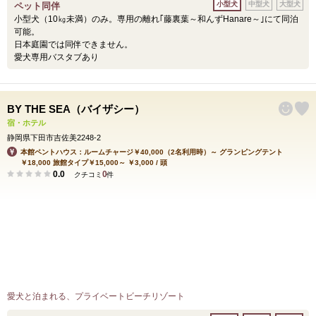
小型犬
中型犬
大型犬
ペット同伴
小型犬（10㎏未満）のみ。専用の離れ｢藤裏葉～和んずHanare～｣にて同泊
可能。
日本庭園では同伴できません。
愛犬専用バスタブあり
BY THE SEA（バイザシー）
宿・ホテル
静岡県下田市吉佐美2248-2
本館ペントハウス：ルームチャージ￥40,000（2名利用時）～ グランピングテント
￥18,000 旅館タイプ￥15,000～ ￥3,000 / 頭
0.0
0
クチコミ
件
愛犬と泊まれる、プライベートビーチリゾート