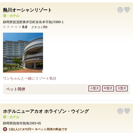
熱川オーシャンリゾート
宿・ホテル
静岡県賀茂郡東伊豆町奈良本字熱川989-1
0.0
0
クチコミ
件
ワンちゃんと一緒にリゾート気分
小型犬
中型犬
大型犬
ペット同伴
ホテルニューアカオ ホライゾン・ウイング
宿・ホテル
静岡県熱海市熱海1993-65
1泊1人17,875円〜 ※ペット同伴の料金です