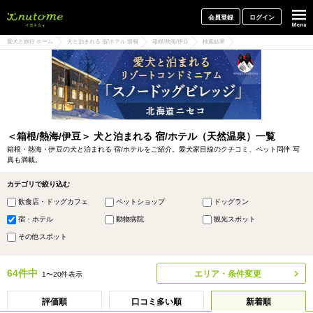
犬と一緒に旅行しよう! イヌトミィ
会員登録
ログイン
愛犬と旅行 ホーム
犬と泊まれる 宿/ホテル 情報
箱根/熱海/伊豆
検索結果
＜箱根/熱海/伊豆＞ 犬と泊まれる 宿/ホテル（天然温泉）一覧
箱根・熱海・伊豆の犬と泊まれる 宿/ホテルをご紹介。愛犬家目線のクチコミ、ペット同伴 写
真も満載。
カテゴリで絞り込む
飲食店・ドッグカフェ
ペットショップ
ドッグラン
宿・ホテル
動物病院
観光スポット
その他スポット
64件中
エリア・条件変更
1〜20件表示
評価順
口コミ多い順
新着順