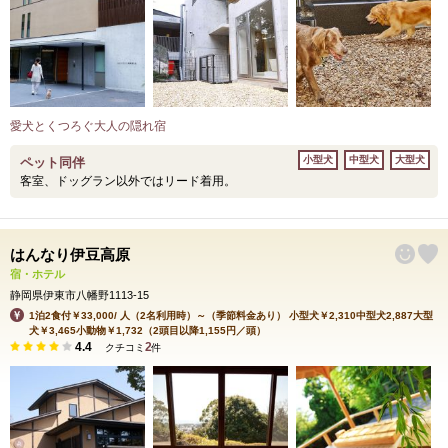
愛犬とくつろぐ大人の隠れ宿
小型犬
中型犬
大型犬
ペット同伴
客室、ドッグラン以外ではリード着用。
はんなり伊豆高原
宿・ホテル
静岡県伊東市八幡野1113-15
1泊2食付￥33,000/ 人（2名利用時）～（季節料金あり） 小型犬￥2,310中型犬2,887大型
犬￥3,465小動物￥1,732（2頭目以降1,155円／頭）
4.4
2
クチコミ
件