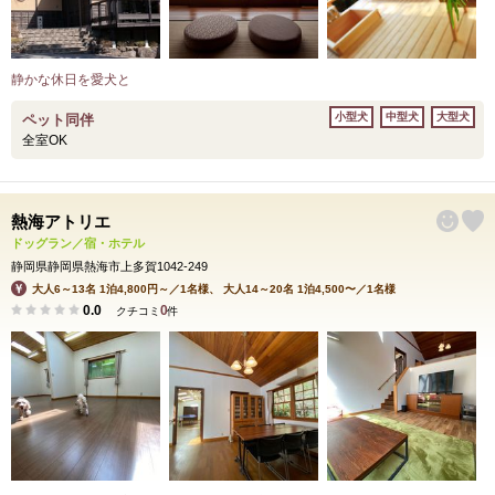
静かな休日を愛犬と
小型犬
中型犬
大型犬
ペット同伴
全室OK
熱海アトリエ
ドッグラン／宿・ホテル
静岡県静岡県熱海市上多賀1042-249
大人6～13名 1泊4,800円～／1名様、 大人14～20名 1泊4,500〜／1名様
0.0
0
クチコミ
件