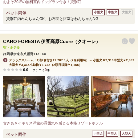
およそ20坪の無料室内ドッグラン付き！貸別荘
小型犬
中型犬
大型犬
ペット同伴
貸別荘内わんちゃんOK、お布団と浴室はわんちゃんNG
CARO FORESTA 伊豆高原Cuore（クオーレ）
宿・ホテル
静岡県伊東市八幡野1131-60
デラックスルーム：1泊2食付き17,787 / 人（2名利用時）～ 小型犬￥2,310中型犬￥2,887
大型犬￥3,465小動物￥1,732（2頭目以降￥1,155）
0.0
0
クチコミ
件
古き良きイギリス洋館の雰囲気を感じる本格リゾートホテル
小型犬
中型犬
大型犬
ペット同伴