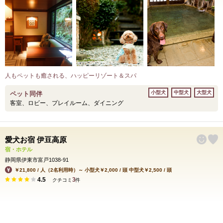
人もペットも癒される、ハッピーリゾート＆スパ
小型犬
中型犬
大型犬
ペット同伴
客室、ロビー、プレイルーム、ダイニング
愛犬お宿 伊豆高原
宿・ホテル
静岡県伊東市富戸1038-91
￥21,800 / 人（2名利用時）～ 小型犬￥2,000 / 頭 中型犬￥2,500 / 頭
4.5
3
クチコミ
件