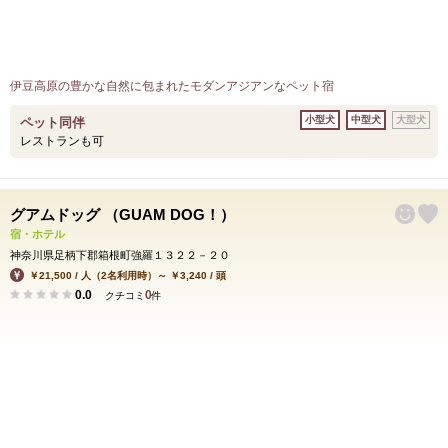
伊豆高原の豊かな自然に包まれたモダンアジアンなペット宿
小型犬
中型犬
大型犬
ペット同伴
レストランも可
グアムドッグ （GUAM DOG！）
宿・ホテル
神奈川県足柄下郡箱根町強羅１３２２－２０
￥21,500 / 人（2名利用時）～ ￥3,240 / 頭
0.0
0
クチコミ
件