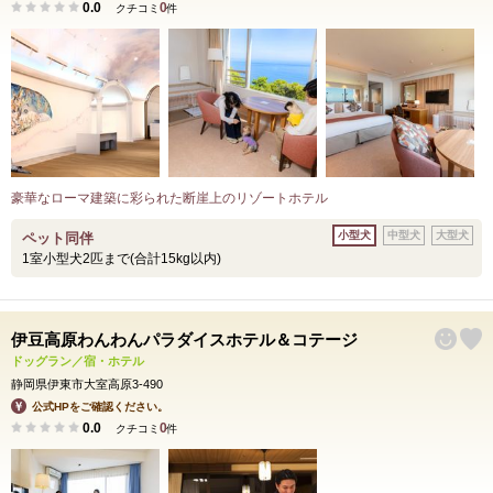
0.0
0
クチコミ
件
豪華なローマ建築に彩られた断崖上のリゾートホテル
小型犬
中型犬
大型犬
ペット同伴
1室小型犬2匹まで(合計15kg以内)
伊豆高原わんわんパラダイスホテル＆コテージ
ドッグラン／宿・ホテル
静岡県伊東市大室高原3-490
公式HPをご確認ください。
0.0
0
クチコミ
件