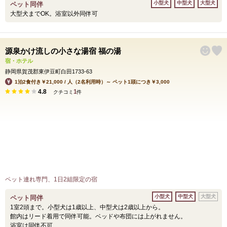
小型犬
中型犬
大型犬
ペット同伴
大型犬までOK。浴室以外同伴可
源泉かけ流しの小さな湯宿 福の湯
宿・ホテル
静岡県賀茂郡東伊豆町白田1733-63
1泊2食付き￥21,000 / 人（2名利用時）～ ペット1頭につき￥3,000
4.8
1
クチコミ
件
ペット連れ専門、1日2組限定の宿
小型犬
中型犬
大型犬
ペット同伴
1室2頭まで。小型犬は1歳以上、中型犬は2歳以上から。
館内はリード着用で同伴可能。ベッドや布団には上がれません。
浴室は同伴不可