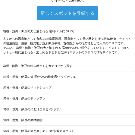
64件中1～20件表示
新しくスポットを登録する
箱根・熱海・伊豆の犬と泊まれる 宿/ホテルについて
古くからの温泉地として有名な箱根/湯河原、温泉街として長い歴史を持つ熱海/伊東、たくさん
の宿泊施設、温泉、観光地が並ぶ伊豆半島。首都圏からの行楽地として人気のエリアです。
そんな、 箱根・熱海・伊豆の犬と泊まれる 宿/ホテルのご紹介をしています。イヌトミィはペ
ットと一緒に泊まれる・楽しめるさまざまな旅行スポットのクチコミ情報サイトです。
箱根・熱海・伊豆ののスポットをカテゴリから探す
箱根・熱海・伊豆の犬 同伴OKの飲食店/ドッグカフェ
箱根・熱海・伊豆のペットショップ
箱根・熱海・伊豆のドッグラン
箱根・熱海・伊豆の犬と泊まれる 宿/ホテル
箱根・熱海・伊豆の動物病院
箱根・熱海・伊豆の犬と楽しめる 旅行/観光スポット