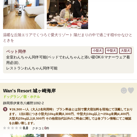
温暖な丘陵エリアでくつろぐ愛犬リゾート 陽だまりの中で過ごす穏やかなひと
ときを
小型犬
中型犬
大型犬
ペット同伴
全室わんちゃん同伴可能(ベッドでわんちゃんと添い寝OK※マナーウェア着
用必須)、
レストランわんちゃん同伴可能
Wan's Resort 城ヶ崎海岸
ドッグラン／宿・ホテル
静岡県伊東市八幡野1092-2
￥26,500～/人（大人2名利用時） プラン料金とは別で愛犬宿泊料を現地にて頂戴しており
ます。 1泊1頭につき小型犬(10kg未満)3,300円、中型犬(10kg以上〜25kg未満)4,400円、
大型犬(25kg以上)5,500円 その他宿泊代以外のご料金に関しては各プラン情報にてご確認
をお願い致します。
0.0
0
クチコミ
件