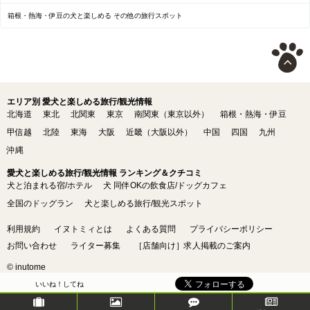
箱根・熱海・伊豆の犬と楽しめる その他の旅行スポット
エリア別 愛犬と楽しめる旅行/観光情報
北海道
東北
北関東
東京
南関東（東京以外）
箱根・熱海・伊豆
甲信越
北陸
東海
大阪
近畿（大阪以外）
中国
四国
九州
沖縄
愛犬と楽しめる旅行/観光情報 ランキング＆クチコミ
犬と泊まれる宿/ホテル
犬 同伴OKの飲食店/ドッグカフェ
全国のドッグラン
犬と楽しめる旅行/観光スポット
利用規約
イヌトミィとは
よくある質問
プライバシーポリシー
お問い合わせ
ライター募集
［店舗向け］求人掲載のご案内
© inutome
いいね！してね