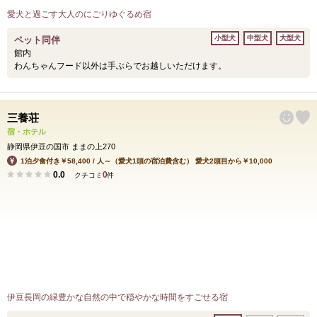
愛犬と過ごす大人のにごりゆぐるめ宿
小型犬
中型犬
大型犬
ペット同伴
館内
わんちゃんフード以外は手ぶらでお越しいただけます。
三養荘
宿・ホテル
静岡県伊豆の国市 ままの上270
1泊夕食付き￥58,400 / 人～（愛犬1頭の宿泊費含む） 愛犬2頭目から￥10,000
0.0
0
クチコミ
件
伊豆長岡の緑豊かな自然の中で穏やかな時間をすごせる宿