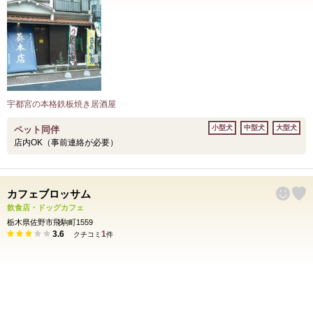
宇都宮の本格鉄板焼き居酒屋
小型犬
中型犬
大型犬
ペット同伴
店内OK（事前連絡が必要）
カフェブロッサム
飲食店・ドッグカフェ
栃木県佐野市飛駒町1559
3.6
1
クチコミ
件