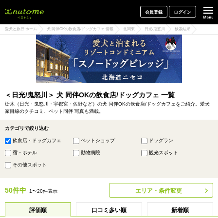
犬と一緒に旅行しよう! イヌトミィ
会員登録
ログイン
愛犬と旅行 ホーム
犬 同伴OKの飲食店/ドッグカフェ 情報
北関東
日光/鬼怒川
検索結果
＜日光/鬼怒川＞ 犬 同伴OKの飲食店/ドッグカフェ 一覧
栃木（日光・鬼怒川・宇都宮・佐野など）の犬 同伴OKの飲食店/ドッグカフェをご紹介。愛犬
家目線のクチコミ、ペット同伴 写真も満載。
カテゴリで絞り込む
飲食店・ドッグカフェ
ペットショップ
ドッグラン
宿・ホテル
動物病院
観光スポット
その他スポット
50件中
エリア・条件変更
1〜20件表示
評価順
口コミ多い順
新着順