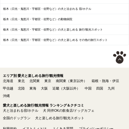
栃木（日光・鬼怒川・宇都宮・佐野など）の犬と泊まれる 宿/ホテル
栃木（日光・鬼怒川・宇都宮・佐野など）の動物病院
栃木（日光・鬼怒川・宇都宮・佐野など）の犬と楽しめる 旅行/観光スポット
栃木（日光・鬼怒川・宇都宮・佐野など）の犬と楽しめる その他の旅行スポット
エリア別 愛犬と楽しめる旅行/観光情報
北海道
東北
北関東
東京
南関東（東京以外）
箱根・熱海・伊豆
甲信越
北陸
東海
大阪
近畿（大阪以外）
中国
四国
九州
沖縄
愛犬と楽しめる旅行/観光情報 ランキング＆クチコミ
犬と泊まれる宿/ホテル
犬 同伴OKの飲食店/ドッグカフェ
全国のドッグラン
犬と楽しめる旅行/観光スポット
利用規約
イヌトミィとは
よくある質問
プライバシーポリシー