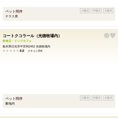
小型犬
中型犬
大型犬
ペット同伴
テラス席
コートクコラール（光徳牧場内）
飲食店・ドッグカフェ
栃木県日光市中宮祠2452 光徳牧場内
0.0
0
クチコミ
件
小型犬
中型犬
大型犬
ペット同伴
敷地内