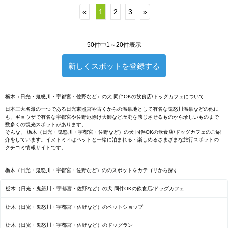
«
1
2
3
»
50件中1～20件表示
新しくスポットを登録する
栃木（日光・鬼怒川・宇都宮・佐野など）の犬 同伴OKの飲食店/ドッグカフェについて
日本三大名瀑の一つである日光東照宮や古くからの温泉地として有名な鬼怒川温泉などの他に
も、ギョウザで有名な宇都宮や佐野厄除け大師など歴史を感じさせるものから珍しいものまで
数多くの観光スポットがあります。
そんな、 栃木（日光・鬼怒川・宇都宮・佐野など）の犬 同伴OKの飲食店/ドッグカフェのご紹
介をしています。イヌトミィはペットと一緒に泊まれる・楽しめるさまざまな旅行スポットの
クチコミ情報サイトです。
栃木（日光・鬼怒川・宇都宮・佐野など）ののスポットをカテゴリから探す
栃木（日光・鬼怒川・宇都宮・佐野など）の犬 同伴OKの飲食店/ドッグカフェ
栃木（日光・鬼怒川・宇都宮・佐野など）のペットショップ
栃木（日光・鬼怒川・宇都宮・佐野など）のドッグラン