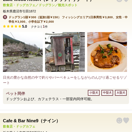
飲食店・ドッグカフェ／ドッグラン／観光スポット
栃木県鹿沼市引田1872
ドッグラン1頭￥300（追加1頭￥150） フィッシングエリア1日券男性￥3,800、女性・中
学生￥3,000、小学生以下￥2,000
5.0
1
クチコミ
件
日光の豊かな自然の中で釣りやバーベキューをしながらのんびり過ごせるリゾ
ート
小型犬
中型犬
大型犬
ペット同伴
ドッグランおよび、カフェテラス・一部室内同伴可能。
Cafe & Bar Nine9（ナイン）
飲食店・ドッグカフェ