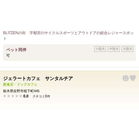
BLITZENの街 宇都宮のサイクルスポーツとアウトドアの総合レジャースポッ
ト
小型犬
中型犬
大型犬
ペット同伴
可
ジェラートカフェ サンタルチア
飲食店・ドッグカフェ
栃木県佐野市植下町445
0.0
0
クチコミ
件