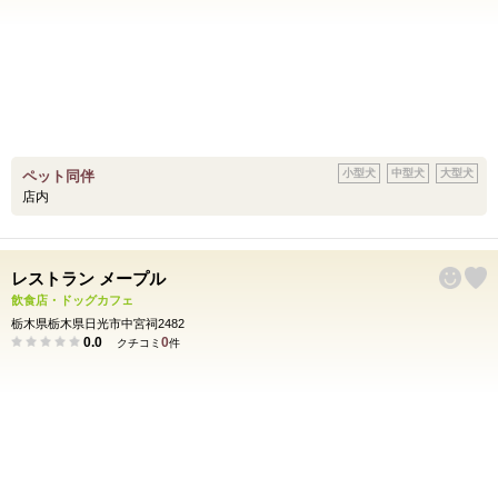
小型犬
中型犬
大型犬
ペット同伴
店内
レストラン メープル
飲食店・ドッグカフェ
栃木県栃木県日光市中宮祠2482
0.0
0
クチコミ
件