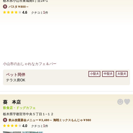
栃木県小山市東城南5丁目14−1
パスタ￥800～
4.6
1
クチコミ
件
小山市のおしゃれなカフェ＆バー
小型犬
中型犬
大型犬
ペット同伴
テラス席OK
葵 本店
飲食店・ドッグカフェ
栃木県宇都宮市中央５丁目１−１２
飲み放題宴会メニュー￥3,480～ 海戦ミックスもんじゃ￥980
4.0
1
クチコミ
件