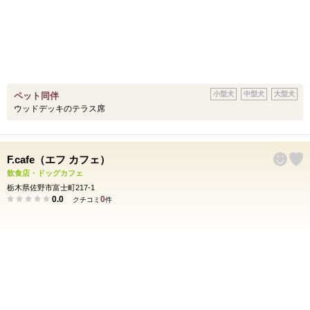
小型犬
中型犬
大型犬
ペット同伴
ウッドデッキのテラス席
F.cafe（エフ カフェ）
飲食店・ドッグカフェ
栃木県佐野市富士町217-1
0.0
0
クチコミ
件