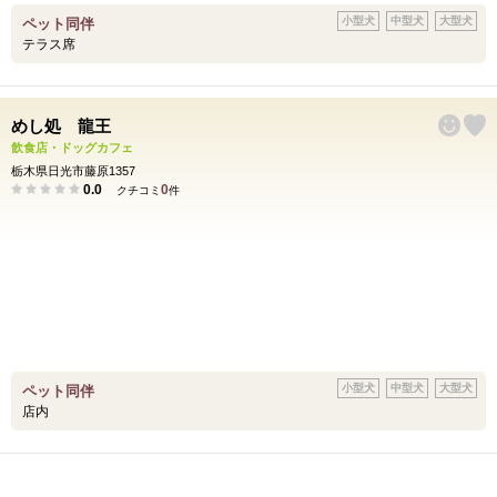
小型犬
中型犬
大型犬
ペット同伴
テラス席
めし処 龍王
飲食店・ドッグカフェ
栃木県日光市藤原1357
0.0
0
クチコミ
件
小型犬
中型犬
大型犬
ペット同伴
店内