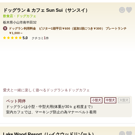
ドッグラン & カフェ Sun Sui（サンスイ）
飲食店・ドッグカフェ
栃木県小山市南半田32
ドッグラン利用料金 ビジター1頭平日￥600（追加1頭につき￥300） プレートランチ
￥1,000～
5.0
1
クチコミ
件
愛犬と一緒に楽しく遊べるドッグラン＆ドッグカフェ
小型犬
中型犬
大型犬
ペット同伴
ドッグランは小型・中型犬用(体重が30ｋｇ程度まで）
室内カフェでは、マーキング防止の為マナーベルト着用
Lake Wood Resort（レイクウッドリゾート）