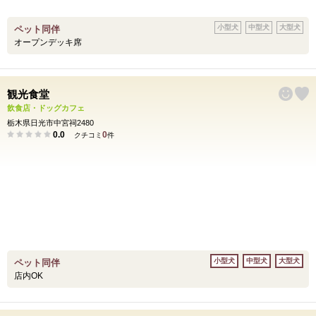
小型犬
中型犬
大型犬
ペット同伴
オープンデッキ席
観光食堂
飲食店・ドッグカフェ
栃木県日光市中宮祠2480
0.0
0
クチコミ
件
小型犬
中型犬
大型犬
ペット同伴
店内OK