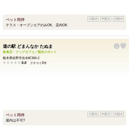
小型犬
中型犬
大型犬
ペット同伴
テラス・オープンエアのみOK、店内OK
道の駅 どまんなか たぬま
飲食店・ドッグカフェ／観光スポット
栃木県佐野市吉水町366-2
0.0
0
クチコミ
件
小型犬
中型犬
大型犬
ペット同伴
屋内は不可?