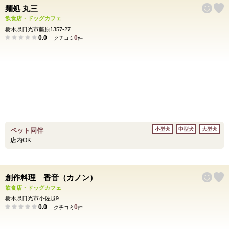
麺処 丸三
飲食店・ドッグカフェ
栃木県日光市藤原1357-27
0.0
0
クチコミ
件
小型犬
中型犬
大型犬
ペット同伴
店内OK
創作料理 香音（カノン）
飲食店・ドッグカフェ
栃木県日光市小佐越9
0.0
0
クチコミ
件