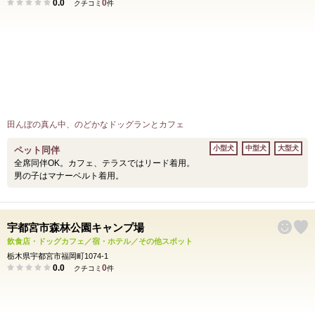
0.0
0
クチコミ
件
田んぼの真ん中、のどかなドッグランとカフェ
小型犬
中型犬
大型犬
ペット同伴
全席同伴OK。カフェ、テラスではリード着用。
男の子はマナーベルト着用。
宇都宮市森林公園キャンプ場
飲食店・ドッグカフェ／宿・ホテル／その他スポット
栃木県宇都宮市福岡町1074-1
0.0
0
クチコミ
件