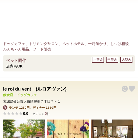
ドッグカフェ、トリミングサロン、ペットホテル、一時預かり、しつけ相談、
わんちゃん用品、フード販売
小型犬
中型犬
大型犬
ペット同伴
店内もOK
le roi du vent (ルロアヴァン)
飲食店・ドッグカフェ
宮城県仙台市太白区柳生７丁目７－１
ランチ 1280円、ディナー 1580円
0.0
0
クチコミ
件