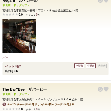
Regard ル・ガール
飲食店・ドッグカフェ
宮城県仙台市青葉区一番町４丁目４－８ 仙台協立第五ビル4階
0.0
0
クチコミ
件
バー
小型犬
中型犬
大型犬
ペット同伴
店内もOK
The Bar"Bee ザバービー
飲食店・ドッグカフェ
宮城県仙台市太白区長町１－６－６ ヴァリューＮ１６６ビル １階
テーブルチャージ500円 ドリンク600円～ フード300円より
0.0
0
クチコミ
件