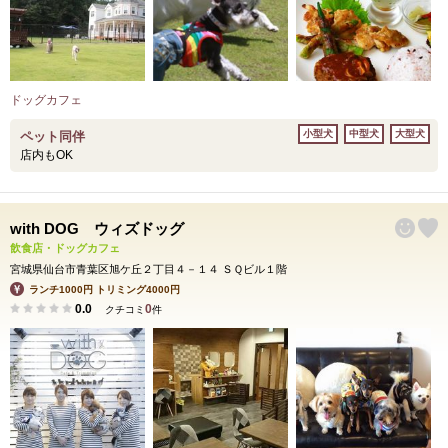
ドッグカフェ
小型犬
中型犬
大型犬
ペット同伴
店内もOK
with DOG ウィズドッグ
飲食店・ドッグカフェ
宮城県仙台市青葉区旭ケ丘２丁目４－１４ ＳＱビル１階
ランチ1000円 トリミング4000円
0.0
0
クチコミ
件