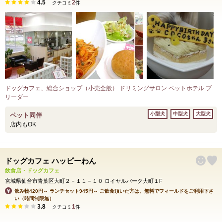
4.5
2
クチコミ
件
ドッグカフェ、総合ショップ（小売全般） ドリミングサロン ペットホテル ブ
リーダー
小型犬
中型犬
大型犬
ペット同伴
店内もOK
ドッグカフェ ハッピーわん
飲食店・ドッグカフェ
宮城県仙台市青葉区大町２－１１－１０ ロイヤルパーク大町１F
飲み物420円～ ランチセット945円～ ご飲食頂いた方は、無料でフィールドをご利用下さ
い（時間制限無）
3.8
1
クチコミ
件