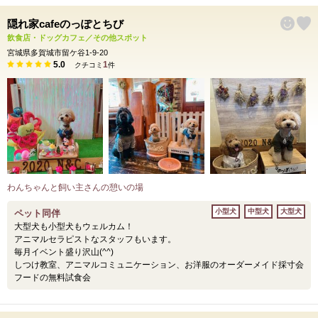
隠れ家cafeのっぽとちび
飲食店・ドッグカフェ／その他スポット
宮城県多賀城市留ケ谷1-9-20
5.0
1
クチコミ
件
わんちゃんと飼い主さんの憩いの場
小型犬
中型犬
大型犬
ペット同伴
大型犬も小型犬もウェルカム！
アニマルセラピストなスタッフもいます。
毎月イベント盛り沢山(^^)
しつけ教室、アニマルコミュニケーション、お洋服のオーダーメイド採寸会
フードの無料試食会