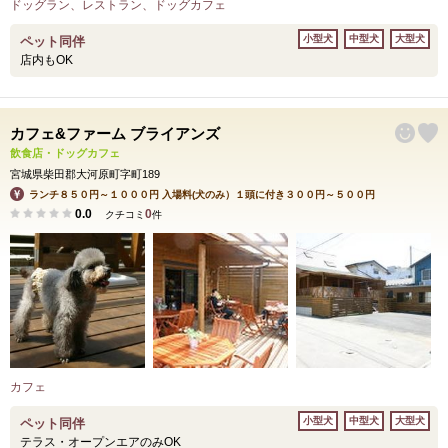
ドッグラン、レストラン、ドッグカフェ
小型犬
中型犬
大型犬
ペット同伴
店内もOK
カフェ&ファーム ブライアンズ
飲食店・ドッグカフェ
宮城県柴田郡大河原町字町189
ランチ８５０円～１０００円 入場料(犬のみ）１頭に付き３００円～５００円
0.0
0
クチコミ
件
カフェ
小型犬
中型犬
大型犬
ペット同伴
テラス・オープンエアのみOK