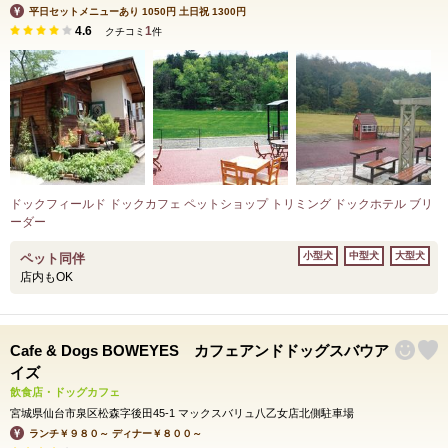
平日セットメニューあり 1050円 土日祝 1300円
4.6
1
クチコミ
件
ドックフィールド ドックカフェ ペットショップ トリミング ドックホテル ブリ
ーダー
小型犬
中型犬
大型犬
ペット同伴
店内もOK
Cafe & Dogs BOWEYES カフェアンドドッグスバウア
イズ
飲食店・ドッグカフェ
宮城県仙台市泉区松森字後田45-1 マックスバリュ八乙女店北側駐車場
ランチ￥９８０～ ディナー￥８００～