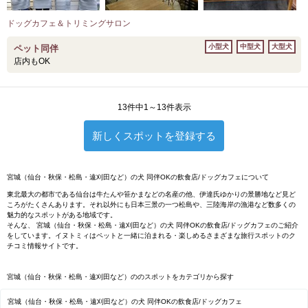
ドッグカフェ＆トリミングサロン
小型犬
中型犬
大型犬
ペット同伴
店内もOK
13件中1～13件表示
新しくスポットを登録する
宮城（仙台・秋保・松島・遠刈田など）の犬 同伴OKの飲食店/ドッグカフェについて
東北最大の都市である仙台は牛たんや笹かまなどの名産の他、伊達氏ゆかりの景勝地など見ど
ころがたくさんあります。それ以外にも日本三景の一つ松島や、三陸海岸の漁港など数多くの
魅力的なスポットがある地域です。
そんな、 宮城（仙台・秋保・松島・遠刈田など）の犬 同伴OKの飲食店/ドッグカフェのご紹介
をしています。イヌトミィはペットと一緒に泊まれる・楽しめるさまざまな旅行スポットのク
チコミ情報サイトです。
宮城（仙台・秋保・松島・遠刈田など）ののスポットをカテゴリから探す
宮城（仙台・秋保・松島・遠刈田など）の犬 同伴OKの飲食店/ドッグカフェ