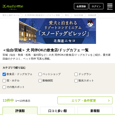
犬と一緒に旅行しよう! イヌトミィ
会員登録
ログイン
愛犬と旅行 ホーム
犬 同伴OKの飲食店/ドッグカフェ 情報
東北
仙台/宮城
検索結果
＜仙台/宮城＞ 犬 同伴OKの飲食店/ドッグカフェ 一覧
宮城（仙台・秋保・松島・遠刈田など）の犬 同伴OKの飲食店/ドッグカフェをご紹介。愛犬家
目線のクチコミ、ペット同伴 写真も満載。
カテゴリで絞り込む
飲食店・ドッグカフェ
ペットショップ
ドッグラン
宿・ホテル
動物病院
観光スポット
その他スポット
13件中
エリア・条件変更
1〜13件表示
評価順
口コミ多い順
新着順