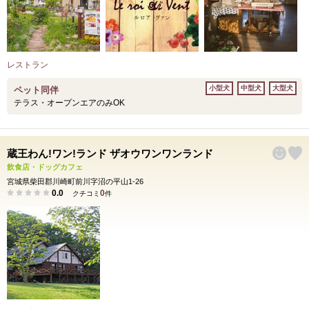
レストラン
小型犬
中型犬
大型犬
ペット同伴
テラス・オープンエアのみOK
蔵王わん!ワン!ランド ザオウワンワンランド
飲食店・ドッグカフェ
宮城県柴田郡川崎町前川字沼の平山1-26
0.0
0
クチコミ
件