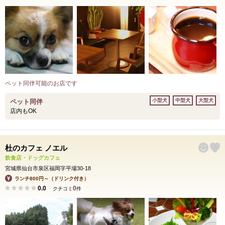
ペット同伴可能のお店です
小型犬
中型犬
大型犬
ペット同伴
店内もOK
杜のカフェ ノエル
飲食店・ドッグカフェ
宮城県仙台市泉区福岡字平場30-18
ランチ800円～（ドリンク付き）
0.0
0
クチコミ
件