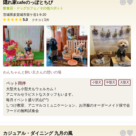
隠れ家cafeのっぽとちび
飲食店・ドッグカフェ／その他スポット
宮城県多賀城市留ケ谷1-9-20
5.0
1
クチコミ
件
わんちゃんと飼い主さんの憩いの場
小型犬
中型犬
大型犬
ペット同伴
大型犬も小型犬もウェルカム！
アニマルセラピストなスタッフもいます。
毎月イベント盛り沢山(^^)
しつけ教室、アニマルコミュニケーション、お洋服のオーダーメイド採寸会
フードの無料試食会
カジュアル・ダイニング 九月の風