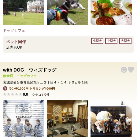
ドッグカフェ
小型犬
中型犬
大型犬
ペット同伴
店内もOK
with DOG ウィズドッグ
飲食店・ドッグカフェ
宮城県仙台市青葉区旭ケ丘２丁目４－１４ ＳＱビル１階
ランチ1000円 トリミング4000円
0.0
0
クチコミ
件