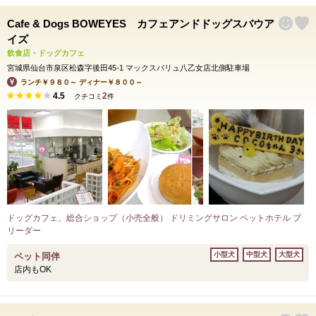
Cafe & Dogs BOWEYES カフェアンドドッグスバウア
イズ
飲食店・ドッグカフェ
宮城県仙台市泉区松森字後田45-1 マックスバリュ八乙女店北側駐車場
ランチ￥９８０～ ディナー￥８００～
4.5
2
クチコミ
件
ドッグカフェ、総合ショップ（小売全般） ドリミングサロン ペットホテル ブ
リーダー
小型犬
中型犬
大型犬
ペット同伴
店内もOK