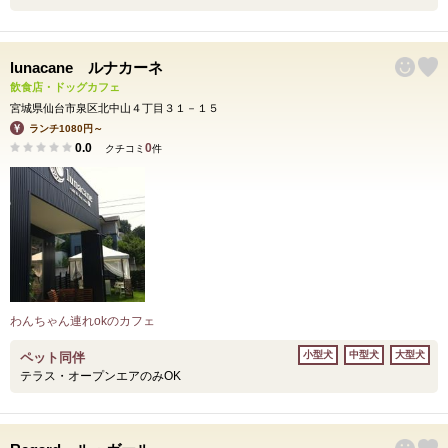
lunacane ルナカーネ
飲食店・ドッグカフェ
宮城県仙台市泉区北中山４丁目３１－１５
ランチ1080円～
0.0
0
クチコミ
件
わんちゃん連れokのカフェ
小型犬
中型犬
大型犬
ペット同伴
テラス・オープンエアのみOK