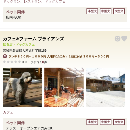
ドッグラン、レストラン、ドッグカフェ
小型犬
中型犬
大型犬
ペット同伴
店内もOK
カフェ&ファーム ブライアンズ
飲食店・ドッグカフェ
宮城県柴田郡大河原町字町189
ランチ８５０円～１０００円 入場料(犬のみ）１頭に付き３００円～５００円
0.0
0
クチコミ
件
カフェ
小型犬
中型犬
大型犬
ペット同伴
テラス・オープンエアのみOK