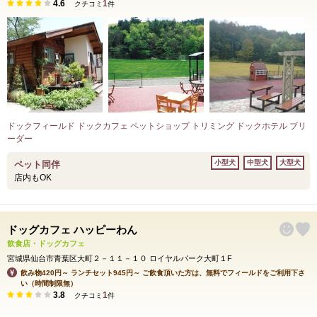
4.6
1
クチコミ
件
ドックフィールド ドックカフェ ペットショップ トリミング ドックホテル ブリ
ーダー
小型犬
中型犬
大型犬
ペット同伴
店内もOK
ドッグカフェ ハッピーわん
飲食店・ドッグカフェ
宮城県仙台市青葉区大町２－１１－１０ ロイヤルパーク大町１F
飲み物420円～ ランチセット945円～ ご飲食頂いた方は、無料でフィールドをご利用下さ
い（時間制限無）
3.8
1
クチコミ
件