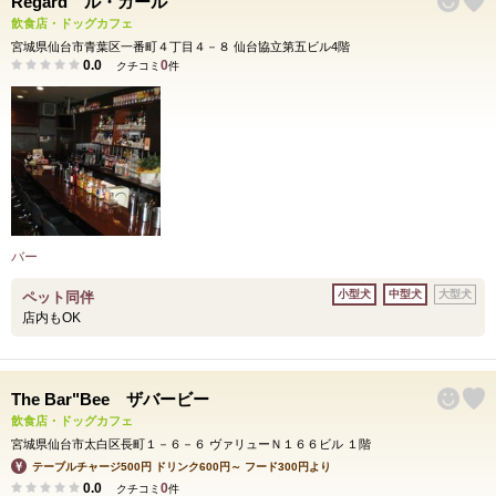
Regard ル・ガール
飲食店・ドッグカフェ
宮城県仙台市青葉区一番町４丁目４－８ 仙台協立第五ビル4階
0.0
0
クチコミ
件
バー
小型犬
中型犬
大型犬
ペット同伴
店内もOK
The Bar"Bee ザバービー
飲食店・ドッグカフェ
宮城県仙台市太白区長町１－６－６ ヴァリューＮ１６６ビル １階
テーブルチャージ500円 ドリンク600円～ フード300円より
0.0
0
クチコミ
件