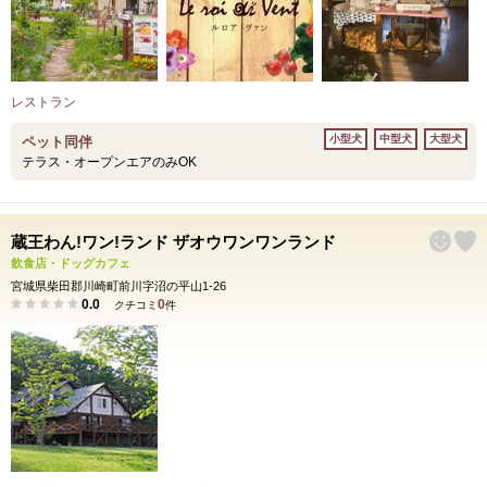
レストラン
小型犬
中型犬
大型犬
ペット同伴
テラス・オープンエアのみOK
蔵王わん!ワン!ランド ザオウワンワンランド
飲食店・ドッグカフェ
宮城県柴田郡川崎町前川字沼の平山1-26
0.0
0
クチコミ
件