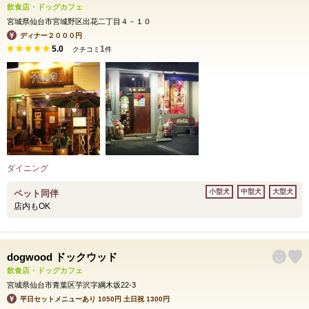
飲食店・ドッグカフェ
宮城県仙台市宮城野区出花二丁目４－１０
ディナー２０００円
5.0
1
クチコミ
件
ダイニング
小型犬
中型犬
大型犬
ペット同伴
店内もOK
dogwood ドックウッド
飲食店・ドッグカフェ
宮城県仙台市青葉区芋沢字綱木坂22-3
平日セットメニューあり 1050円 土日祝 1300円