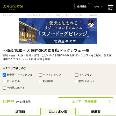
犬と一緒に旅行しよう! イヌトミィ
会員登録
ログイン
愛犬と旅行 ホーム
犬 同伴OKの飲食店/ドッグカフェ 情報
東北
仙台/宮城
検索結果
＜仙台/宮城＞ 犬 同伴OKの飲食店/ドッグカフェ 一覧
宮城（仙台・秋保・松島・遠刈田など）の犬 同伴OKの飲食店/ドッグカフェをご紹介。愛犬家
目線のクチコミ、ペット同伴 写真も満載。
カテゴリで絞り込む
飲食店・ドッグカフェ
ペットショップ
ドッグラン
宿・ホテル
動物病院
観光スポット
その他スポット
13件中
エリア・条件変更
1〜13件表示
評価順
口コミ多い順
新着順