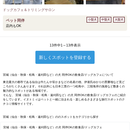
ドッグカフェ＆トリミングサロン
小型犬
中型犬
大型犬
ペット同伴
店内もOK
13件中1～13件表示
新しくスポットを登録する
宮城（仙台・秋保・松島・遠刈田など）の犬 同伴OKの飲食店/ドッグカフェについて
東北最大の都市である仙台は牛たんや笹かまなどの名産の他、伊達氏ゆかりの景勝地など見ど
ころがたくさんあります。それ以外にも日本三景の一つ松島や、三陸海岸の漁港など数多くの
魅力的なスポットがある地域です。
そんな、 宮城（仙台・秋保・松島・遠刈田など）の犬 同伴OKの飲食店/ドッグカフェのご紹介
をしています。イヌトミィはペットと一緒に泊まれる・楽しめるさまざまな旅行スポットのク
チコミ情報サイトです。
宮城（仙台・秋保・松島・遠刈田など）ののスポットをカテゴリから探す
宮城（仙台・秋保・松島・遠刈田など）の犬 同伴OKの飲食店/ドッグカフェ