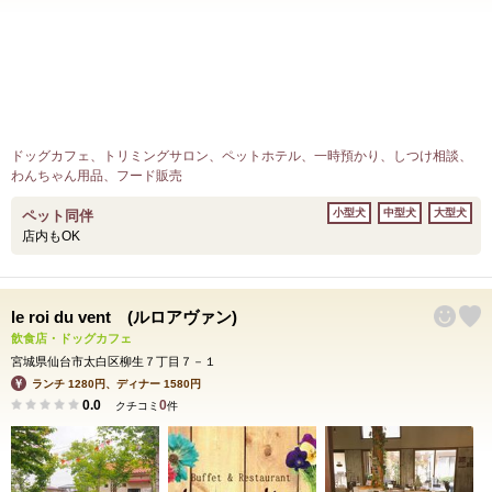
ドッグカフェ、トリミングサロン、ペットホテル、一時預かり、しつけ相談、
わんちゃん用品、フード販売
小型犬
中型犬
大型犬
ペット同伴
店内もOK
le roi du vent (ルロアヴァン)
飲食店・ドッグカフェ
宮城県仙台市太白区柳生７丁目７－１
ランチ 1280円、ディナー 1580円
0.0
0
クチコミ
件