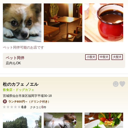
ペット同伴可能のお店です
小型犬
中型犬
大型犬
ペット同伴
店内もOK
杜のカフェ ノエル
飲食店・ドッグカフェ
宮城県仙台市泉区福岡字平場30-18
ランチ800円～（ドリンク付き）
0.0
0
クチコミ
件