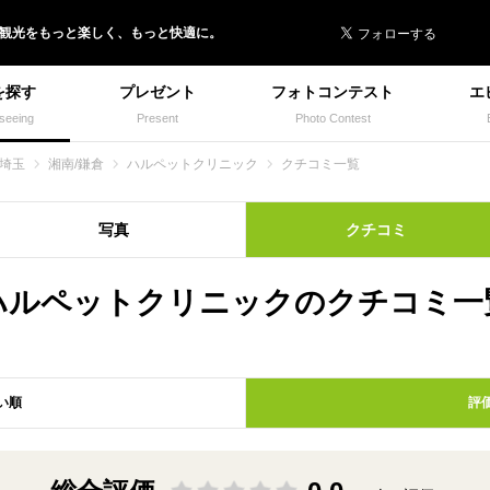
 イヌトミィ
/観光
を
もっと楽しく、
もっと快適に。
を探す
プレゼント
フォトコンテスト
エ
seeing
Present
Photo Contest
/埼玉
湘南/鎌倉
ハルペットクリニック
クチコミ一覧
写真
クチコミ
ハルペットクリニックのクチコミ一
い順
評