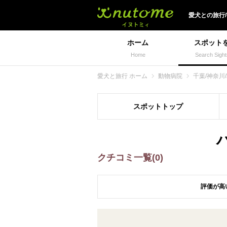
犬と一緒に旅行しよう!
愛犬
との
旅行
ホーム
スポット
Home
Search Sight
愛犬と旅行 ホーム
動物病院
千葉/神奈川
スポット
トップ
クチコミ一覧(0)
評価が高