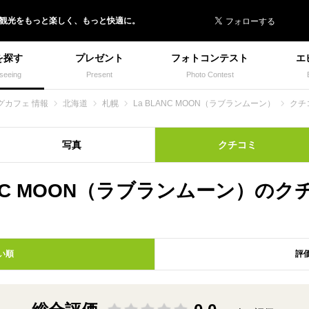
 イヌトミィ
/観光
を
もっと楽しく、
もっと快適に。
を探す
プレゼント
フォトコンテスト
エ
seeing
Present
Photo Contest
グカフェ 情報
北海道
札幌
La BLANC MOON（ラブランムーン）
クチ
写真
クチコミ
ANC MOON（ラブランムーン）の
い順
評