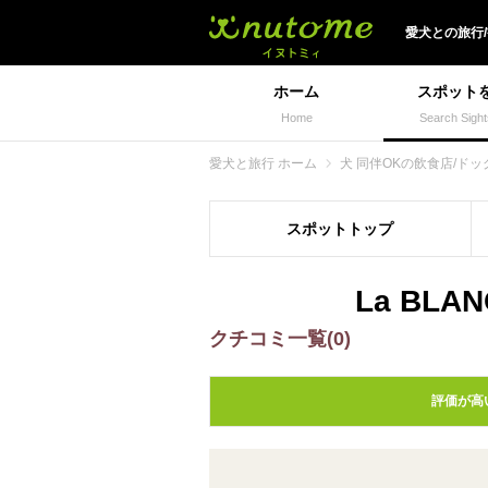
犬と一緒に旅行しよう!
愛犬
との
旅行
ホーム
スポット
Home
Search Sight
愛犬と旅行 ホーム
犬 同伴OKの飲食店/ドッ
スポット
トップ
La BL
クチコミ一覧(0)
評価が高