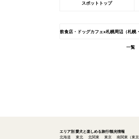
スポット
トップ
飲食店・ドッグカフェx札幌周辺（札幌
一覧
エリア別 愛犬と楽しめる旅行/観光情報
北海道
東北
北関東
東京
南関東（東京