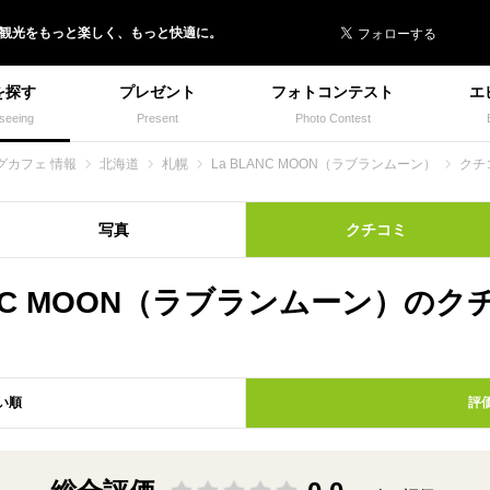
 イヌトミィ
/観光
を
もっと楽しく、
もっと快適に。
を探す
プレゼント
フォトコンテスト
エ
seeing
Present
Photo Contest
グカフェ 情報
北海道
札幌
La BLANC MOON（ラブランムーン）
クチ
写真
クチコミ
ANC MOON（ラブランムーン）の
い順
評