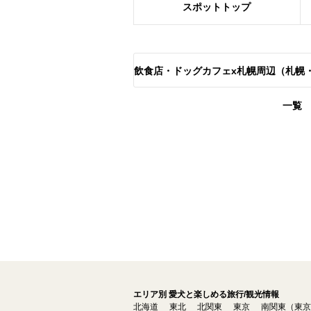
スポット
トップ
飲食店・ドッグカフェx札幌周辺（札幌
一覧
エリア別 愛犬と楽しめる旅行/観光情報
北海道
東北
北関東
東京
南関東（東京