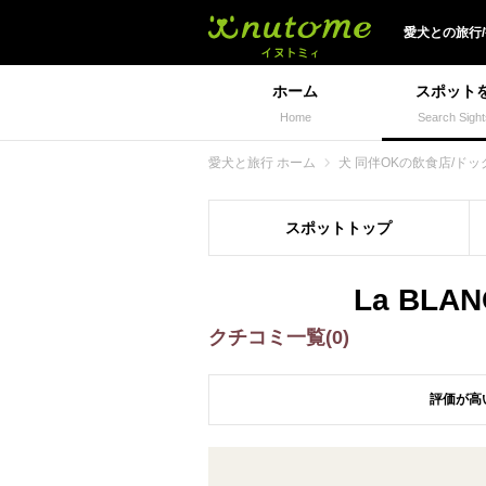
犬と一緒に旅行しよう!
愛犬
との
旅行
ホーム
スポット
Home
Search Sight
愛犬と旅行 ホーム
犬 同伴OKの飲食店/ドッ
スポット
トップ
La BL
クチコミ一覧(0)
評価が高