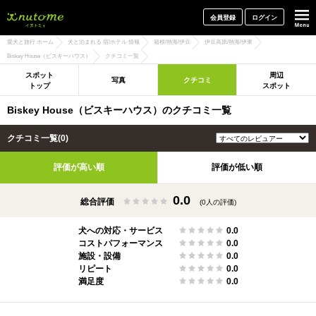
犬と一緒に旅行しよう! イヌトミィ
会員登録
ログイン
愛犬と旅行 ホーム
犬と泊まれる 宿/ホテル 情報
箱根/熱海/伊豆
伊豆高原/熱海/伊東
Biskey House（ビスキーハウス）
クチコミ一覧
スポット
周辺
写真
クチコミ
トップ
スポット
Biskey House（ビスキーハウス）のクチコミ一覧
クチコミ一覧(0)
評価が高い順
評価が低い順
0.0
総合評価
(0人の評価)
犬への対応・サービス
0.0
コストパフォーマンス
0.0
施設・設備
0.0
リピート
0.0
満足度
0.0