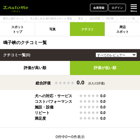
犬と一緒に旅行しよう! イヌトミィ
会員登録
ログイン
愛犬と旅行 ホーム
犬と楽しめる 旅行/観光スポット 情報
東北
仙台/宮城
鳴子峡
クチコミ一覧
スポット
周辺
写真
クチコミ
トップ
スポット
鳴子峡のクチコミ一覧
クチコミ一覧(0)
評価が高い順
評価が低い順
0.0
総合評価
(0人の評価)
犬への対応・サービス
0.0
コストパフォーマンス
0.0
施設・設備
0.0
リピート
0.0
満足度
0.0
0件中0〜0件表示