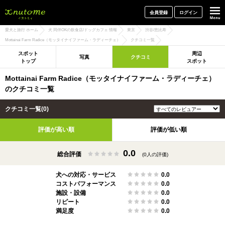
犬と一緒に旅行しよう! イヌトミィ
会員登録
ログイン
愛犬と旅行 ホーム
犬 同伴OKの飲食店/ドッグカフェ 情報
東京
渋谷/恵比寿
Mottainai Farm Radice（モッタイナイファーム・ラディーチェ）
クチコミ一覧
スポット
周辺
写真
クチコミ
トップ
スポット
Mottainai Farm Radice（モッタイナイファーム・ラディーチェ）
のクチコミ一覧
クチコミ一覧(0)
評価が高い順
評価が低い順
0.0
総合評価
(0人の評価)
犬への対応・サービス
0.0
コストパフォーマンス
0.0
施設・設備
0.0
リピート
0.0
満足度
0.0