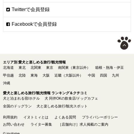
エリア別 愛犬と楽しめる旅行/観光情報
北海道
東北
北関東
東京
南関東（東京以外）
箱根・熱海・伊豆
甲信越
北陸
東海
大阪
近畿（大阪以外）
中国
四国
九州
沖縄
愛犬と楽しめる旅行/観光情報 ランキング＆クチコミ
犬と泊まれる宿/ホテル
犬 同伴OKの飲食店/ドッグカフェ
全国のドッグラン
犬と楽しめる旅行/観光スポット
利用規約
イヌトミィとは
よくある質問
プライバシーポリシー
お問い合わせ
ライター募集
［店舗向け］求人掲載のご案内
© inutome