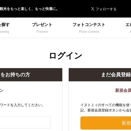
 イヌトミィ
/観光
を
もっと楽しく、
もっと快適に。
を探す
プレゼント
フォトコンテスト
エ
seeing
Present
Photo Contest
ログイン
トをお持ちの方
まだ会員登録
ン
新規会
ワードを入力してください。
イヌトミィのすべての機能を使
記、新規会員登録ボタンから会