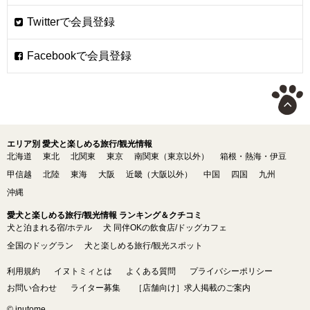
エリア別 愛犬と楽しめる旅行/観光情報
北海道
東北
北関東
東京
南関東（東京以外）
箱根・熱海・伊豆
甲信越
北陸
東海
大阪
近畿（大阪以外）
中国
四国
九州
沖縄
愛犬と楽しめる旅行/観光情報 ランキング＆クチコミ
犬と泊まれる宿/ホテル
犬 同伴OKの飲食店/ドッグカフェ
全国のドッグラン
犬と楽しめる旅行/観光スポット
利用規約
イヌトミィとは
よくある質問
プライバシーポリシー
お問い合わせ
ライター募集
［店舗向け］求人掲載のご案内
© inutome