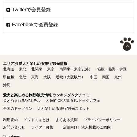
エリア別 愛犬と楽しめる旅行/観光情報
北海道
東北
北関東
東京
南関東（東京以外）
箱根・熱海・伊豆
甲信越
北陸
東海
大阪
近畿（大阪以外）
中国
四国
九州
沖縄
愛犬と楽しめる旅行/観光情報 ランキング＆クチコミ
犬と泊まれる宿/ホテル
犬 同伴OKの飲食店/ドッグカフェ
全国のドッグラン
犬と楽しめる旅行/観光スポット
利用規約
イヌトミィとは
よくある質問
プライバシーポリシー
お問い合わせ
ライター募集
［店舗向け］求人掲載のご案内
© inutome