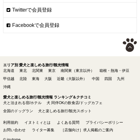
エリア別 愛犬と楽しめる旅行/観光情報
北海道
東北
北関東
東京
南関東（東京以外）
箱根・熱海・伊豆
甲信越
北陸
東海
大阪
近畿（大阪以外）
中国
四国
九州
沖縄
愛犬と楽しめる旅行/観光情報 ランキング＆クチコミ
犬と泊まれる宿/ホテル
犬 同伴OKの飲食店/ドッグカフェ
全国のドッグラン
犬と楽しめる旅行/観光スポット
利用規約
イヌトミィとは
よくある質問
プライバシーポリシー
お問い合わせ
ライター募集
［店舗向け］求人掲載のご案内
© inutome