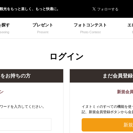
 イヌトミィ
/観光
を
もっと楽しく、
もっと快適に。
を探す
プレゼント
フォトコンテスト
エ
seeing
Present
Photo Contest
ログイン
トをお持ちの方
まだ会員登録
ン
新規会
ワードを入力してください。
イヌトミィのすべての機能を使
記、新規会員登録ボタンから会