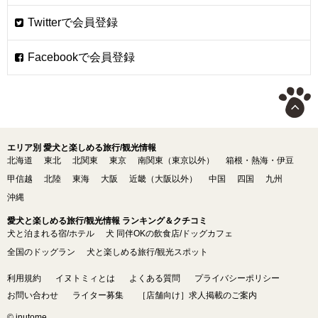
エリア別 愛犬と楽しめる旅行/観光情報
北海道
東北
北関東
東京
南関東（東京以外）
箱根・熱海・伊豆
甲信越
北陸
東海
大阪
近畿（大阪以外）
中国
四国
九州
沖縄
愛犬と楽しめる旅行/観光情報 ランキング＆クチコミ
犬と泊まれる宿/ホテル
犬 同伴OKの飲食店/ドッグカフェ
全国のドッグラン
犬と楽しめる旅行/観光スポット
利用規約
イヌトミィとは
よくある質問
プライバシーポリシー
お問い合わせ
ライター募集
［店舗向け］求人掲載のご案内
© inutome