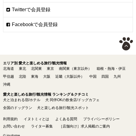
エリア別 愛犬と楽しめる旅行/観光情報
北海道
東北
北関東
東京
南関東（東京以外）
箱根・熱海・伊豆
甲信越
北陸
東海
大阪
近畿（大阪以外）
中国
四国
九州
沖縄
愛犬と楽しめる旅行/観光情報 ランキング＆クチコミ
犬と泊まれる宿/ホテル
犬 同伴OKの飲食店/ドッグカフェ
全国のドッグラン
犬と楽しめる旅行/観光スポット
利用規約
イヌトミィとは
よくある質問
プライバシーポリシー
お問い合わせ
ライター募集
［店舗向け］求人掲載のご案内
© inutome