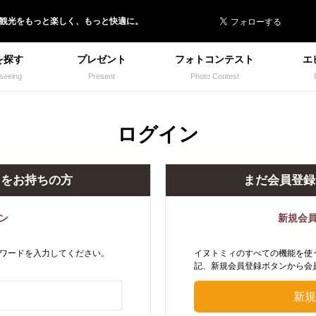
 イヌトミィ
/観光
を
もっと楽しく、
もっと快適に。
を探す
プレゼント
フォトコンテスト
エ
seeing
Present
Photo Contest
ログイン
トをお持ちの方
まだ会員登録
ン
新規会
ワードを入力してください。
イヌトミィのすべての機能を使
記、新規会員登録ボタンから会