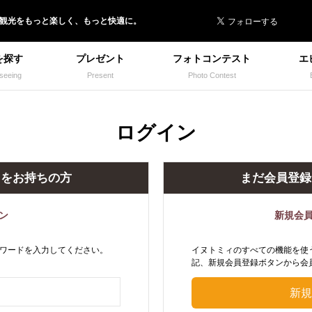
 イヌトミィ
/観光
を
もっと楽しく、
もっと快適に。
を探す
プレゼント
フォトコンテスト
エ
seeing
Present
Photo Contest
ログイン
トをお持ちの方
まだ会員登録
ン
新規会
ワードを入力してください。
イヌトミィのすべての機能を使
記、新規会員登録ボタンから会