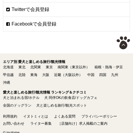
エリア別 愛犬と楽しめる旅行/観光情報
北海道
東北
北関東
東京
南関東（東京以外）
箱根・熱海・伊豆
甲信越
北陸
東海
大阪
近畿（大阪以外）
中国
四国
九州
沖縄
愛犬と楽しめる旅行/観光情報 ランキング＆クチコミ
犬と泊まれる宿/ホテル
犬 同伴OKの飲食店/ドッグカフェ
全国のドッグラン
犬と楽しめる旅行/観光スポット
利用規約
イヌトミィとは
よくある質問
プライバシーポリシー
お問い合わせ
ライター募集
［店舗向け］求人掲載のご案内
© inutome