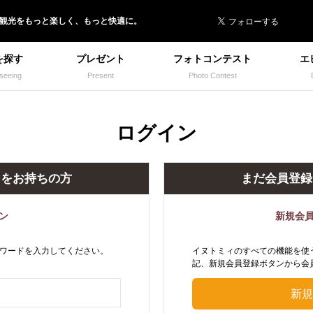
 イヌトミィ
/観光
を
もっと楽しく、
もっと快適に。
を探す
プレゼント
フォトコンテスト
エ
seeing
Present
Photo Contest
ログイン
トをお持ちの方
まだ会員登録
ン
新規会
ワードを入力してください。
イヌトミィのすべての機能を使
記、新規会員登録ボタンから会