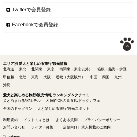
エリア別 愛犬と楽しめる旅行/観光情報
北海道
東北
北関東
東京
南関東（東京以外）
箱根・熱海・伊豆
甲信越
北陸
東海
大阪
近畿（大阪以外）
中国
四国
九州
沖縄
愛犬と楽しめる旅行/観光情報 ランキング＆クチコミ
犬と泊まれる宿/ホテル
犬 同伴OKの飲食店/ドッグカフェ
全国のドッグラン
犬と楽しめる旅行/観光スポット
利用規約
イヌトミィとは
よくある質問
プライバシーポリシー
お問い合わせ
ライター募集
［店舗向け］求人掲載のご案内
© inutome