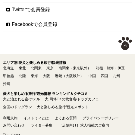
エリア別 愛犬と楽しめる旅行/観光情報
北海道
東北
北関東
東京
南関東（東京以外）
箱根・熱海・伊豆
甲信越
北陸
東海
大阪
近畿（大阪以外）
中国
四国
九州
沖縄
愛犬と楽しめる旅行/観光情報 ランキング＆クチコミ
犬と泊まれる宿/ホテル
犬 同伴OKの飲食店/ドッグカフェ
全国のドッグラン
犬と楽しめる旅行/観光スポット
利用規約
イヌトミィとは
よくある質問
プライバシーポリシー
お問い合わせ
ライター募集
［店舗向け］求人掲載のご案内
© inutome