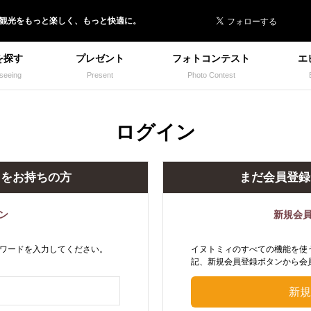
 イヌトミィ
/観光
を
もっと楽しく、
もっと快適に。
を探す
プレゼント
フォトコンテスト
エ
seeing
Present
Photo Contest
ログイン
トをお持ちの方
まだ会員登録
ン
新規会
ワードを入力してください。
イヌトミィのすべての機能を使
記、新規会員登録ボタンから会