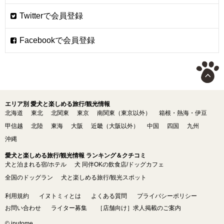
エリア別 愛犬と楽しめる旅行/観光情報
北海道
東北
北関東
東京
南関東（東京以外）
箱根・熱海・伊豆
甲信越
北陸
東海
大阪
近畿（大阪以外）
中国
四国
九州
沖縄
愛犬と楽しめる旅行/観光情報 ランキング＆クチコミ
犬と泊まれる宿/ホテル
犬 同伴OKの飲食店/ドッグカフェ
全国のドッグラン
犬と楽しめる旅行/観光スポット
利用規約
イヌトミィとは
よくある質問
プライバシーポリシー
お問い合わせ
ライター募集
［店舗向け］求人掲載のご案内
© inutome