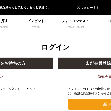
 イヌトミィ
/観光
を
もっと楽しく、
もっと快適に。
を探す
プレゼント
フォトコンテスト
エ
seeing
Present
Photo Contest
ログイン
トをお持ちの方
まだ会員登録
ン
新規会
ワードを入力してください。
イヌトミィのすべての機能を使
記、新規会員登録ボタンから会