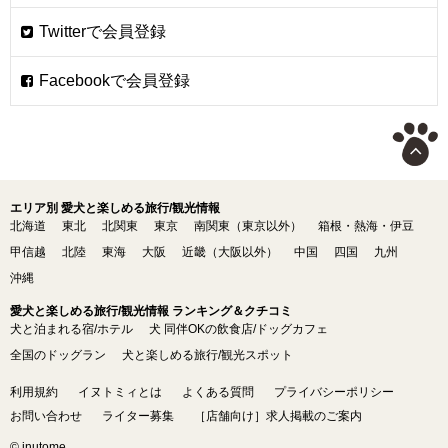
エリア別 愛犬と楽しめる旅行/観光情報
北海道
東北
北関東
東京
南関東（東京以外）
箱根・熱海・伊豆
甲信越
北陸
東海
大阪
近畿（大阪以外）
中国
四国
九州
沖縄
愛犬と楽しめる旅行/観光情報 ランキング＆クチコミ
犬と泊まれる宿/ホテル
犬 同伴OKの飲食店/ドッグカフェ
全国のドッグラン
犬と楽しめる旅行/観光スポット
利用規約
イヌトミィとは
よくある質問
プライバシーポリシー
お問い合わせ
ライター募集
［店舗向け］求人掲載のご案内
© inutome