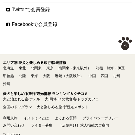
エリア別 愛犬と楽しめる旅行/観光情報
北海道
東北
北関東
東京
南関東（東京以外）
箱根・熱海・伊豆
甲信越
北陸
東海
大阪
近畿（大阪以外）
中国
四国
九州
沖縄
愛犬と楽しめる旅行/観光情報 ランキング＆クチコミ
犬と泊まれる宿/ホテル
犬 同伴OKの飲食店/ドッグカフェ
全国のドッグラン
犬と楽しめる旅行/観光スポット
利用規約
イヌトミィとは
よくある質問
プライバシーポリシー
お問い合わせ
ライター募集
［店舗向け］求人掲載のご案内
© inutome