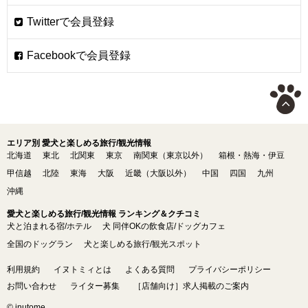
エリア別 愛犬と楽しめる旅行/観光情報
北海道
東北
北関東
東京
南関東（東京以外）
箱根・熱海・伊豆
甲信越
北陸
東海
大阪
近畿（大阪以外）
中国
四国
九州
沖縄
愛犬と楽しめる旅行/観光情報 ランキング＆クチコミ
犬と泊まれる宿/ホテル
犬 同伴OKの飲食店/ドッグカフェ
全国のドッグラン
犬と楽しめる旅行/観光スポット
利用規約
イヌトミィとは
よくある質問
プライバシーポリシー
お問い合わせ
ライター募集
［店舗向け］求人掲載のご案内
© inutome