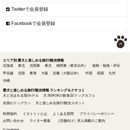
エリア別 愛犬と楽しめる旅行/観光情報
北海道
東北
北関東
東京
南関東（東京以外）
箱根・熱海・伊豆
甲信越
北陸
東海
大阪
近畿（大阪以外）
中国
四国
九州
沖縄
愛犬と楽しめる旅行/観光情報 ランキング＆クチコミ
犬と泊まれる宿/ホテル
犬 同伴OKの飲食店/ドッグカフェ
全国のドッグラン
犬と楽しめる旅行/観光スポット
利用規約
イヌトミィとは
よくある質問
プライバシーポリシー
お問い合わせ
ライター募集
［店舗向け］求人掲載のご案内
© inutome