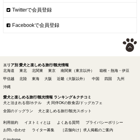
エリア別 愛犬と楽しめる旅行/観光情報
北海道
東北
北関東
東京
南関東（東京以外）
箱根・熱海・伊豆
甲信越
北陸
東海
大阪
近畿（大阪以外）
中国
四国
九州
沖縄
愛犬と楽しめる旅行/観光情報 ランキング＆クチコミ
犬と泊まれる宿/ホテル
犬 同伴OKの飲食店/ドッグカフェ
全国のドッグラン
犬と楽しめる旅行/観光スポット
利用規約
イヌトミィとは
よくある質問
プライバシーポリシー
お問い合わせ
ライター募集
［店舗向け］求人掲載のご案内
© inutome