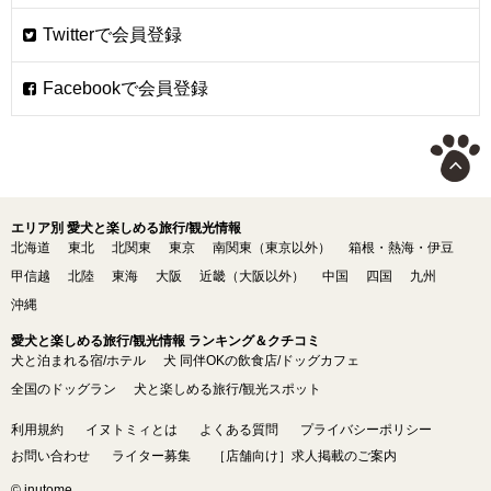
エリア別 愛犬と楽しめる旅行/観光情報
北海道
東北
北関東
東京
南関東（東京以外）
箱根・熱海・伊豆
甲信越
北陸
東海
大阪
近畿（大阪以外）
中国
四国
九州
沖縄
愛犬と楽しめる旅行/観光情報 ランキング＆クチコミ
犬と泊まれる宿/ホテル
犬 同伴OKの飲食店/ドッグカフェ
全国のドッグラン
犬と楽しめる旅行/観光スポット
利用規約
イヌトミィとは
よくある質問
プライバシーポリシー
お問い合わせ
ライター募集
［店舗向け］求人掲載のご案内
© inutome