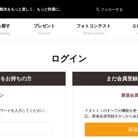
 イヌトミィ
/観光
を
もっと楽しく、
もっと快適に。
を探す
プレゼント
フォトコンテスト
エ
seeing
Present
Photo Contest
ログイン
トをお持ちの方
まだ会員登録
ン
新規会
ワードを入力してください。
イヌトミィのすべての機能を使
記、新規会員登録ボタンから会