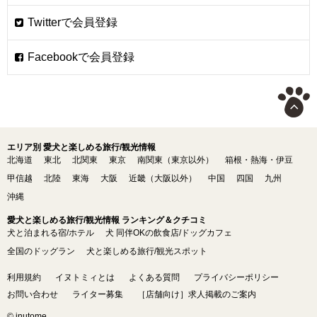
エリア別 愛犬と楽しめる旅行/観光情報
北海道
東北
北関東
東京
南関東（東京以外）
箱根・熱海・伊豆
甲信越
北陸
東海
大阪
近畿（大阪以外）
中国
四国
九州
沖縄
愛犬と楽しめる旅行/観光情報 ランキング＆クチコミ
犬と泊まれる宿/ホテル
犬 同伴OKの飲食店/ドッグカフェ
全国のドッグラン
犬と楽しめる旅行/観光スポット
利用規約
イヌトミィとは
よくある質問
プライバシーポリシー
お問い合わせ
ライター募集
［店舗向け］求人掲載のご案内
© inutome