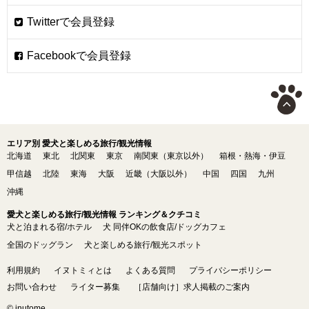
エリア別 愛犬と楽しめる旅行/観光情報
北海道
東北
北関東
東京
南関東（東京以外）
箱根・熱海・伊豆
甲信越
北陸
東海
大阪
近畿（大阪以外）
中国
四国
九州
沖縄
愛犬と楽しめる旅行/観光情報 ランキング＆クチコミ
犬と泊まれる宿/ホテル
犬 同伴OKの飲食店/ドッグカフェ
全国のドッグラン
犬と楽しめる旅行/観光スポット
利用規約
イヌトミィとは
よくある質問
プライバシーポリシー
お問い合わせ
ライター募集
［店舗向け］求人掲載のご案内
© inutome