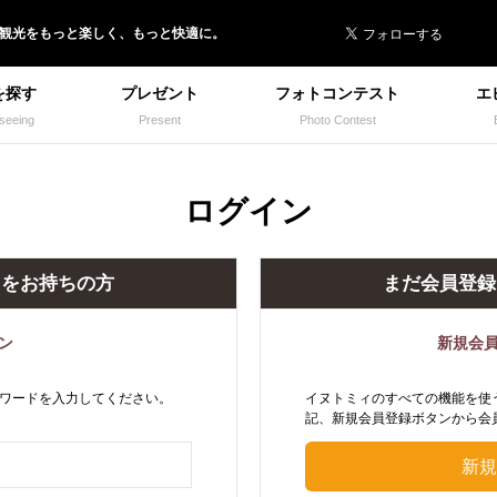
 イヌトミィ
/観光
を
もっと楽しく、
もっと快適に。
を探す
プレゼント
フォトコンテスト
エ
seeing
Present
Photo Contest
ログイン
トをお持ちの方
まだ会員登録
ン
新規会
ワードを入力してください。
イヌトミィのすべての機能を使
記、新規会員登録ボタンから会