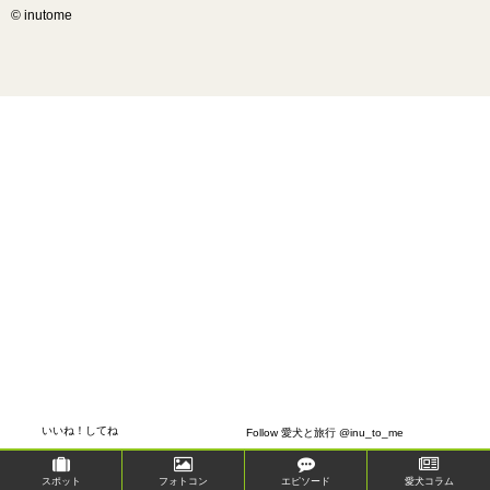
© inutome
いいね！してね
Follow 愛犬と旅行 @inu_to_me
スポット
フォトコン
エピソード
愛犬コラム