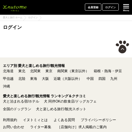
犬と一緒に旅行しよう! イヌトミィ
会員登録
ログイン
愛犬と旅行 ホーム
ログイン
ログイン
エリア別 愛犬と楽しめる旅行/観光情報
北海道
東北
北関東
東京
南関東（東京以外）
箱根・熱海・伊豆
甲信越
北陸
東海
大阪
近畿（大阪以外）
中国
四国
九州
沖縄
愛犬と楽しめる旅行/観光情報 ランキング＆クチコミ
犬と泊まれる宿/ホテル
犬 同伴OKの飲食店/ドッグカフェ
全国のドッグラン
犬と楽しめる旅行/観光スポット
利用規約
イヌトミィとは
よくある質問
プライバシーポリシー
お問い合わせ
ライター募集
［店舗向け］求人掲載のご案内