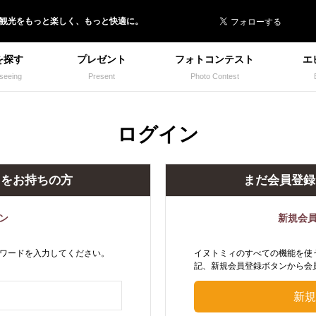
 イヌトミィ
/観光
を
もっと楽しく、
もっと快適に。
を探す
プレゼント
フォトコンテスト
エ
seeing
Present
Photo Contest
ログイン
トをお持ちの方
まだ会員登録
ン
新規会
ワードを入力してください。
イヌトミィのすべての機能を使
記、新規会員登録ボタンから会