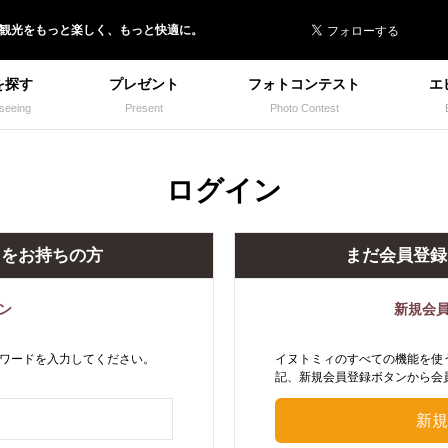
 イヌトミィ
/観光
を
もっと楽しく、
もっと快適に。
を探す
プレゼント
フォトコンテスト
エ
seeing
Present
Photo Contest
ログイン
トをお持ちの方
まだ会員登録
ン
新規会
ワードを入力してください。
イヌトミィのすべての機能を使
記、新規会員登録ボタンから会