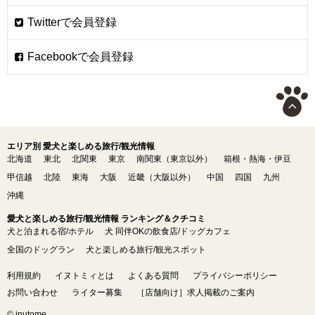
エリア別 愛犬と楽しめる旅行/観光情報
北海道
東北
北関東
東京
南関東（東京以外）
箱根・熱海・伊豆
甲信越
北陸
東海
大阪
近畿（大阪以外）
中国
四国
九州
沖縄
愛犬と楽しめる旅行/観光情報 ランキング＆クチコミ
犬と泊まれる宿/ホテル
犬 同伴OKの飲食店/ドッグカフェ
全国のドッグラン
犬と楽しめる旅行/観光スポット
利用規約
イヌトミィとは
よくある質問
プライバシーポリシー
お問い合わせ
ライター募集
［店舗向け］求人掲載のご案内
© inutome