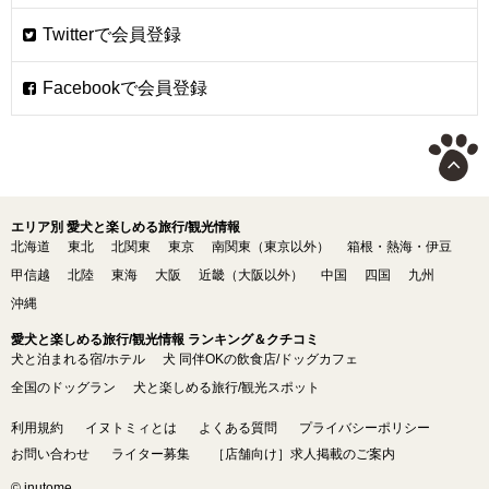
エリア別 愛犬と楽しめる旅行/観光情報
北海道
東北
北関東
東京
南関東（東京以外）
箱根・熱海・伊豆
甲信越
北陸
東海
大阪
近畿（大阪以外）
中国
四国
九州
沖縄
愛犬と楽しめる旅行/観光情報 ランキング＆クチコミ
犬と泊まれる宿/ホテル
犬 同伴OKの飲食店/ドッグカフェ
全国のドッグラン
犬と楽しめる旅行/観光スポット
利用規約
イヌトミィとは
よくある質問
プライバシーポリシー
お問い合わせ
ライター募集
［店舗向け］求人掲載のご案内
© inutome