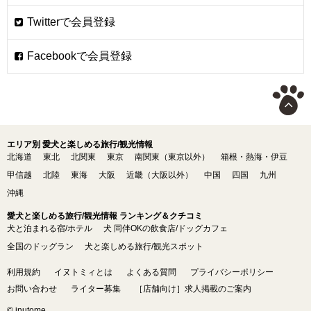
エリア別 愛犬と楽しめる旅行/観光情報
北海道
東北
北関東
東京
南関東（東京以外）
箱根・熱海・伊豆
甲信越
北陸
東海
大阪
近畿（大阪以外）
中国
四国
九州
沖縄
愛犬と楽しめる旅行/観光情報 ランキング＆クチコミ
犬と泊まれる宿/ホテル
犬 同伴OKの飲食店/ドッグカフェ
全国のドッグラン
犬と楽しめる旅行/観光スポット
利用規約
イヌトミィとは
よくある質問
プライバシーポリシー
お問い合わせ
ライター募集
［店舗向け］求人掲載のご案内
© inutome