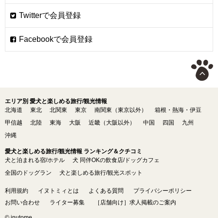
エリア別 愛犬と楽しめる旅行/観光情報
北海道
東北
北関東
東京
南関東（東京以外）
箱根・熱海・伊豆
甲信越
北陸
東海
大阪
近畿（大阪以外）
中国
四国
九州
沖縄
愛犬と楽しめる旅行/観光情報 ランキング＆クチコミ
犬と泊まれる宿/ホテル
犬 同伴OKの飲食店/ドッグカフェ
全国のドッグラン
犬と楽しめる旅行/観光スポット
利用規約
イヌトミィとは
よくある質問
プライバシーポリシー
お問い合わせ
ライター募集
［店舗向け］求人掲載のご案内
© inutome