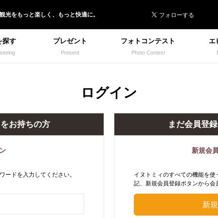
 イヌトミィ
/観光
を
もっと楽しく、
もっと快適に。
を探す
プレゼント
フォトコンテスト
エ
seeing
Present
Photo Contest
ログイン
トをお持ちの方
まだ会員登録
ン
新規会
ワードを入力してください。
イヌトミィのすべての機能を使
記、新規会員登録ボタンから会